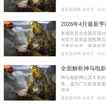
蓬莱新闻网
发布于 2026-
2026年4月最
资讯
新开）实地考察
本报告旨在全面呈现2
有官方直营及授权网点
方售后信息，规避非官
利官方官网核实、权威
蓬莱新闻网
发布于 2026-
评价交叉验证，确保信
利官方售后、官方服务、客
全面解析神马电
资讯
库
神马电影网以其丰富的
务，成为广大影迷喜爱
需求。......
蓬莱新闻网
发布于 2026-