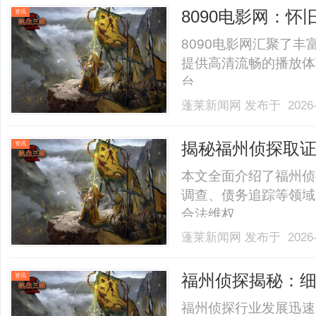
求极为旺盛。选择专业的DH
8090电影网：
资讯
8090电影网汇聚了丰
提供高清流畅的播放体
台。......
蓬莱新闻网
发布于 2026-
揭秘福州侦探取
资讯
本文全面介绍了福州侦
调查、债务追踪等领域
合法维权。......
蓬莱新闻网
发布于 2026-
福州侦探揭秘：
资讯
势
福州侦探行业发展迅速