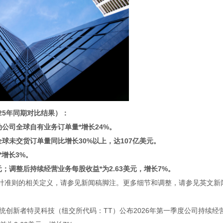
25
年同期对比结果）：
动公司全球自有业务订单量
*
增长
24%
。
全球未交货订单量同比增长
30%
以上，达
107
亿美元。
*
增长
3%
。
元；调整后持续经营业务每股收益
*
为
2.63
美元，增长
7%
。
会计准则的相关定义，请参见新闻稿脚注。更多细节和调整，请参见英文新
统创新者
特灵科技
（纽交所代码：
TT
）公布
2026
年第一季度公司持续经