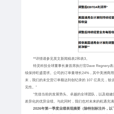
**详情请参见英文新闻稿表
2
和表
3
。
特灵科技
全球董事长兼首席执行官
Dave Regnery
表
续保持旺盛需求。公司的订单量增长
24%
，其中美洲商用
末，我们的未交货订单额达到创纪录的
107
亿美元，较
见性。”
“凭借当前的发展势头、卓越的全球团队，以及稳
差异化的优异业绩。与此同时，我们也对未来的机遇充满
2026
年第一季度业绩表现摘要（除特别标注外，以