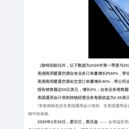
（除特别标注外，以下数据为
2026
年第一季度与
20
美洲商用暖通空调自有业务订单量增长约
40%
，带
美洲商用暖通空调未交货订单量增长
40%
，带公司
报告销售额达
50
亿美元，增长
6%
；自有业务销售额
美国通用会计准则持续经营业务每股收益为
2.66
美
*本新闻稿包含非美国通用会计准则。非美国通用
稿中的表格。
2026
年
4
月
30
日，爱尔兰，斯沃兹
—— 全球温控系