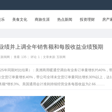
娱乐
美食文化
商旅生涯
热点新闻
投资理财
房产
度业绩并上调全年销售额和每股收益业绩预期
莱新闻网
|
查看:
135
|
评论:
1
|
文章来源: 互联网
2025年同期对比结果）：美洲商用暖通空调自有业务订单量增长约40%，
交货订单量增长40%，带公司全球未交货订单量同比增长30%以上，达1
长3%。美国通用会计准则持续经营业务每股收益为2.66.........