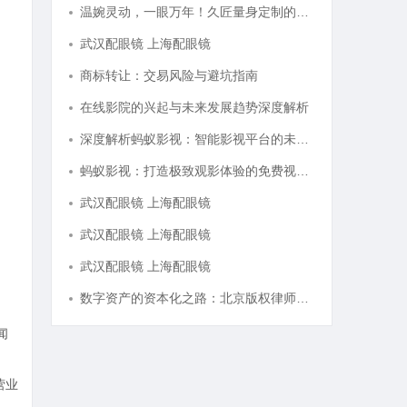
温婉灵动，一眼万年！久匠量身定制的眉眼唇，才是你整张脸的点睛之笔！淡颜系女生的气质加分项
武汉配眼镜 上海配眼镜
商标转让：交易风险与避坑指南
在线影院的兴起与未来发展趋势深度解析
深度解析蚂蚁影视：智能影视平台的未来趋势与优势
蚂蚁影视：打造极致观影体验的免费视频平台解析
武汉配眼镜 上海配眼镜
武汉配眼镜 上海配眼镜
武汉配眼镜 上海配眼镜
数字资产的资本化之路：北京版权律师如何让“IP”变“现金流”
闻
营业