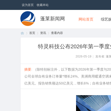
设为首页
收藏本站
蓬莱新闻网
网站首页
综艺
首页
资讯
查看内容
特灵科技公布2026年第一季
首
›
›
›
2026-05-19
|
发布者: 蓬
摘要
: （除特别标注外，以下数据为2026年第一季度与
公司全球自有业务订单量*增长24%。美洲商用暖通空调未
亿美元。报告销售额达50亿美元，增长6%；自有业务销售额*增
页