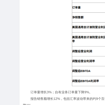
订单量增长
3%
；自有业务订单量下降
9%
。
报告销售额增长
12%
，包括汇率波动带来的约
9
个百