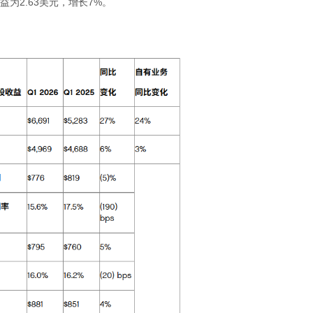
益为
2.63
美元，增长
7%
。