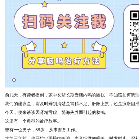
前几天，有读者提到，家中长辈长期受脑内鸣响困扰，不知该如何调
我们的建议是，需及时辨别清楚是肾精不足、肝阳上扰，还是痰瘀阻
今天，便来谈谈因肾精亏虚、髓海失养而引起的脑鸣。
这里有一个典型的诊疗故事。
曾有一位男子，59岁，从事财务工作。
大约三年前，他开始出现脑内鸣响，声音细微如蝉鸣，时发时止。起