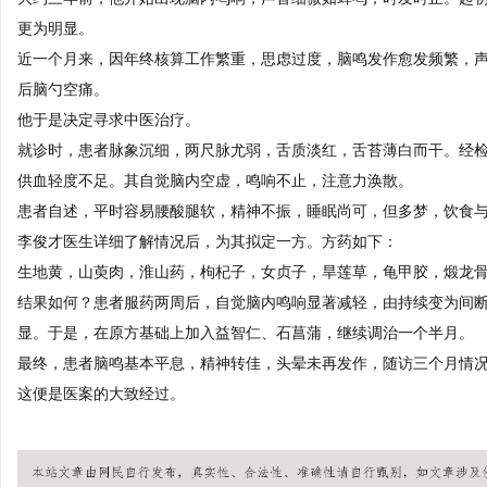
更为明显。
近一个月来，因年终核算工作繁重，思虑过度，脑鸣发作愈发频繁，
后脑勺空痛。
他于是决定寻求中医治疗。
就诊时，患者脉象沉细，两尺脉尤弱，舌质淡红，舌苔薄白而干。经检
供血轻度不足。其自觉脑内空虚，鸣响不止，注意力涣散。
患者自述，平时容易腰酸腿软，精神不振，睡眠尚可，但多梦，饮食
李俊才医生详细了解情况后，为其拟定一方。方药如下：
生地黄，山萸肉，淮山药，枸杞子，女贞子，旱莲草，龟甲胶，煅龙
结果如何？患者服药两周后，自觉脑内鸣响显著减轻，由持续变为间
显。于是，在原方基础上加入益智仁、石菖蒲，继续调治一个半月。
最终，患者脑鸣基本平息，精神转佳，头晕未再发作，随访三个月情
这便是医案的大致经过。