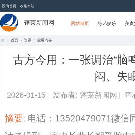
设为首页
收藏本站
蓬莱新闻网
网站首页
综艺娱乐
美食
首页
资讯
查看内容
古方今用：一张调治“脑
首
›
›
›
闷、失
2026-01-15
|
发布者: 蓬莱新闻网
|
查
摘要
: 电话：1352047907
页